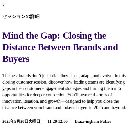
x
セッションの詳細
Mind the Gap: Closing the
Distance Between Brands and
Buyers
The best brands don’t just talk—they listen, adapt, and evolve. In this
closing customer session, discover how leading teams are identifying
gaps in their customer engagement strategies and turning them into
opportunities for deeper connection. You’ll hear real stories of
innovation, iteration, and growth—designed to help you close the
distance between your brand and today’s buyers in 2025 and beyond.
2025年5月20日火曜日
11:20
-
12:00
Braze-ingham Palace